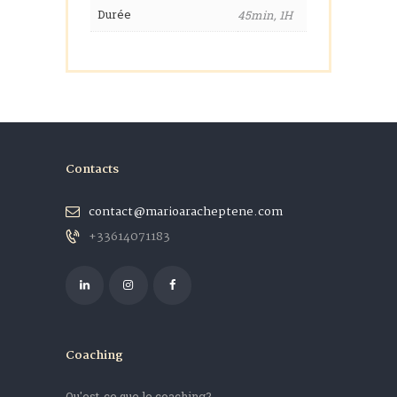
Durée
45min, 1H
Contacts
contact@marioaracheptene.com
+33614071183
Coaching
Qu'est-ce que le coaching?