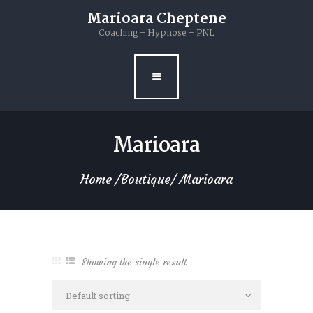
Livres
Marioara Cheptene
Coaching – Hypnose – PNL
Blog
Contacts
Marioara
Home
Boutique
Marioara
Showing the single result