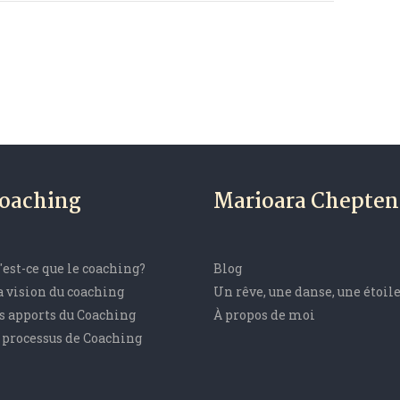
oaching
Marioara Chepten
'est-ce que le coaching?
Blog
 vision du coaching
Un rêve, une danse, une étoil
s apports du Coaching
À propos de moi
 processus de Coaching