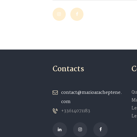
Contacts
C
contact@marioaracheptene.
Qu
Ma
com
Le
+33614071183
Le