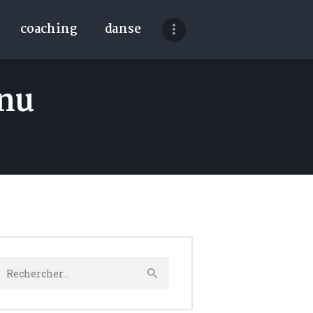
coaching
danse
nnu
echercher :