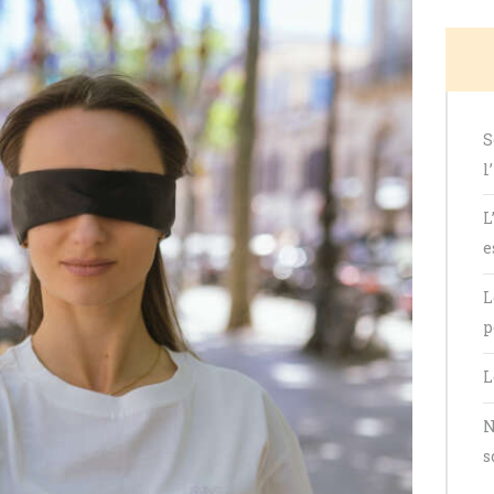
S
l
L
e
L
p
L
N